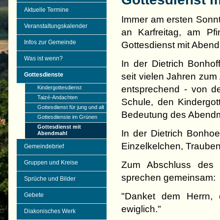
Aktuelle Termine
Immer am ersten Sonnt
Veranstaltungskalender
an Karfreitag, am Pf
Infos zur Gemeinde
Gottesdienst mit Aben
Was ist wenn?
In der Dietrich Bonho
seit vielen Jahren zum 
Gottesdienste
entsprechend - von de
Kindergottesdienst
Taizé-Andachten
Schule, den Kindergot
Gottesdienst für jung und alt
Bedeutung des Abendma
Gottesdienste im Grünen
Gottesdienst mit
In der Dietrich Bonho
Abendmahl
Einzelkelchen, Traubens
Gemeindebrief
Gruppen und Kreise
Zum Abschluss des 
sprechen gemeinsam:
Sprüche und Bilder
"Danket dem Herrn, d
Gebete
ewiglich."
Diakonisches Werk