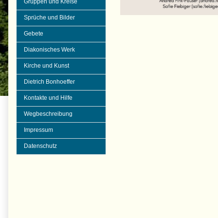
Gruppen und Kreise
Sprüche und Bilder
Gebete
Diakonisches Werk
Kirche und Kunst
Dietrich Bonhoeffer
Kontakte und Hilfe
Wegbeschreibung
Impressum
Datenschutz