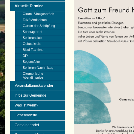
Aktuelle Termine
Ökum. Bibelgespräch
Taizé Andachten
Garten der Schöpfung
Sonntagstreff
Seniorenclub
Gebetskreis
Bibel-Tea-time
DIY
Segensfeier
Senioren-Nachmittag
Ökumenische
Abendimpulse
Veranstaltungskalender
Infos zur Gemeinde
Was ist wenn?
Gottesdienste
Gemeindebrief